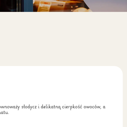
ównoważy słodycz i delikatną cierpkość owoców, a
matu.