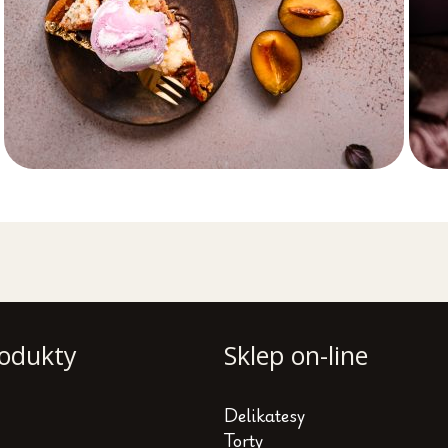
odukty
Sklep on-line
Delikatesy
Torty