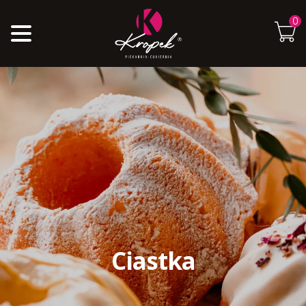
0
Ciastka