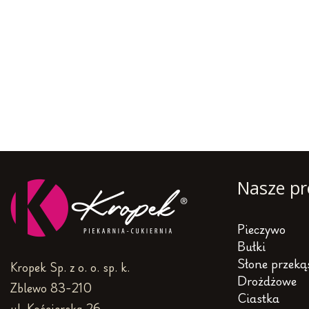
Nasze pr
Pieczywo
Bułki
Słone przeką
Kropek Sp. z o. o. sp. k.
Drożdżowe
Zblewo 83-210
Ciastka
ul. Kościerska 26