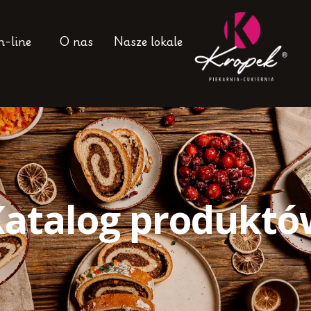
n-line
O nas
Nasze lokale
Katalog produktó