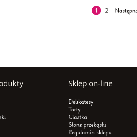
1
2
Następna
St
wp
odukty
Sklep on-line
Delikatesy
Torty
ski
Ciastka
Słone przekąski
Regulamin sklepu